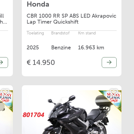
Honda
ll
CBR
1000 RR SP ABS LED Akrapovic
th
Lap Timer Quickshift
Toelating
Brandstof
Km stand
2025
Benzine
16.963 km
€ 14.950