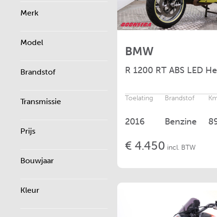
Merk
Model
BMW
R
1200 RT ABS LED Hei
Brandstof
Toelating
Brandstof
Km
Transmissie
2016
Benzine
8
Prijs
€ 4.450
incl. BTW
Bouwjaar
Kleur