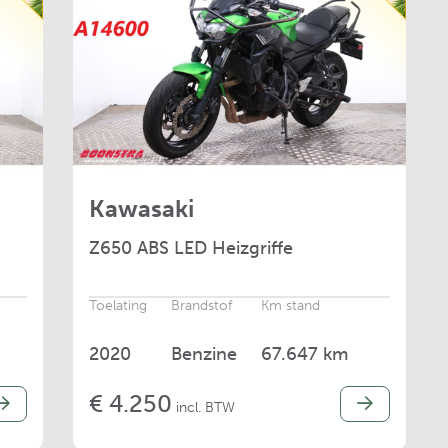
Kawasaki
Z650
ABS LED Heizgriffe
Toelating
Brandstof
Km stand
2020
Benzine
67.647 km
€ 4.250
incl. BTW