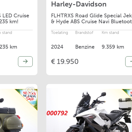
Harley-Davidson
S LED Cruise
FLHTRXS
Road Glide Special Jeki
.235 km!
& Hyde ABS Cruise Navi Bluetoo
9.359 km!
 stand
Toelating
Brandstof
Km stand
.235 km
2024
Benzine
9.359 km
€ 19.950