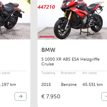
BMW
S
1000 XR ABS ESA Heizgriffe
Cruise
 stand
Toelating
Brandstof
Km stand
1.197 km
2015
Benzine
45.531 km
€ 7.950