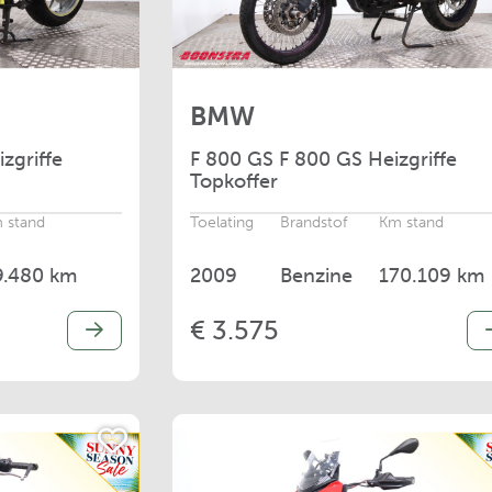
BMW
zgriffe
F
800 GS F 800 GS Heizgriffe
Topkoffer
 stand
Toelating
Brandstof
Km stand
9.480 km
2009
Benzine
170.109 km
€ 3.575