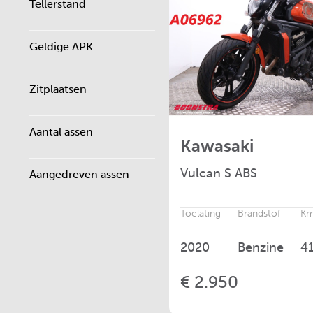
Tellerstand
Geldige APK
Zitplaatsen
Aantal assen
Kawasaki
Vulcan
S ABS
Aangedreven assen
Toelating
Brandstof
Km
2020
Benzine
4
€ 2.950