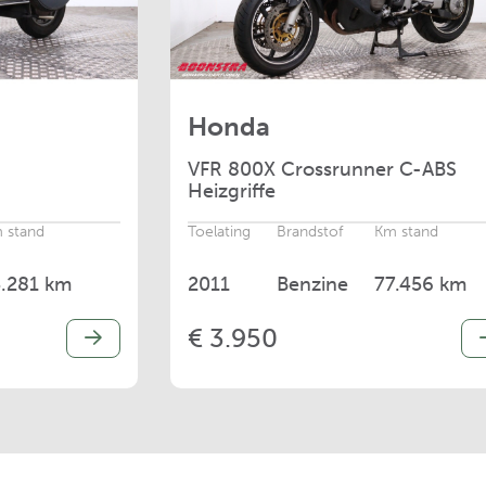
Honda
VFR
800X Crossrunner C-ABS
Heizgriffe
 stand
Toelating
Brandstof
Km stand
5.281 km
2011
Benzine
77.456 km
€ 3.950