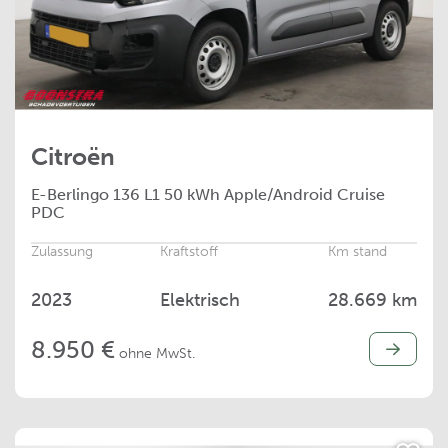
Citroën
E-Berlingo
136 L1 50 kWh Apple/Android Cruise
PDC
Zulassung
Kraftstoff
Km stand
2023
Elektrisch
28.669 km
8.950 €
ohne MwSt.