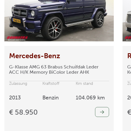
Mercedes-Benz
R
G-Klasse
AMG 63 Brabus Schuifdak Leder
G
ACC H/K Memory BiColor Leder AHK
K
Zulassung
Kraftstoff
Km stand
Z
2013
Benzin
104.069 km
2
€ 58.950
€