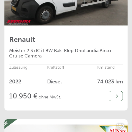
Renault
Meister
2.3 dCi LBW Bak-Klep Dhollandia Airco
Cruise Camera
Zulassung
Kraftstoff
Km stand
2022
Diesel
74.023 km
10.950 €
ohne MwSt.
NEW