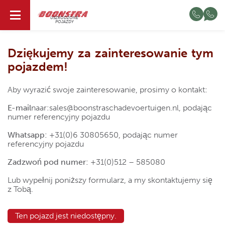
PL
USZKODZONE
POJAZDY
Dziękujemy za zainteresowanie tym
pojazdem!
Aby wyrazić swoje zainteresowanie, prosimy o kontakt:
E-mail
naar:sales@boonstraschadevoertuigen.nl
, podając
numer referencyjny pojazdu
Whatsapp:
+31(0)6 30805650
, podając numer
referencyjny pojazdu
Zadzwoń pod numer:
+31(0)512 – 585080
Lub wypełnij poniższy formularz, a my skontaktujemy się
z Tobą.
Ten pojazd jest niedostępny.