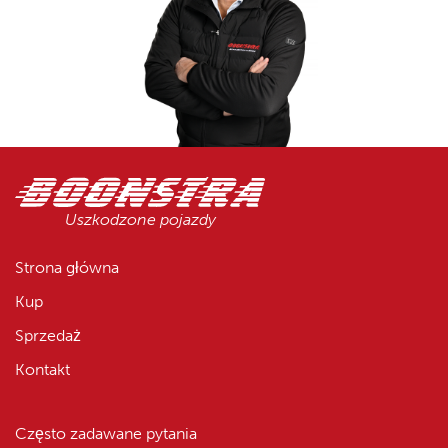
Uszkodzone pojazdy
Strona główna
Kup
Sprzedaż
Kontakt
Często zadawane pytania