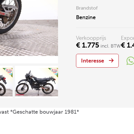
Brandstof
Benzine
Verkoopprijs
Expor
€ 1.775
€ 1
incl. BTW
Interesse
vast *Geschatte bouwjaar 1981*