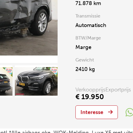
71.878 km
Transmissie
Automatisch
BTW/Marge
Marge
Gewicht
2410 kg
Verkoopprijs
Exportprijs
€ 19.950
Interesse
opt! *Alle airbags oke, WOK-Melding, Luxe X5 met uitst