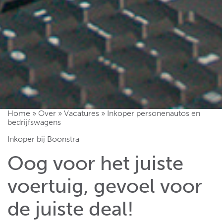
Home
»
Over
»
Vacatures
»
Inkoper personenautos en
bedrijfswagens
Inkoper bij Boonstra
Oog voor het juiste
voertuig, gevoel voor
de juiste deal!