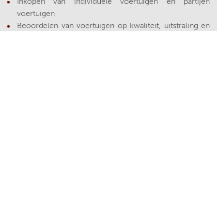
Inkopen van individuele voertuigen én partijen
voertuigen
Beoordelen van voertuigen op kwaliteit, uitstraling en
marktpotentie
Inschatten welke voertuigen passen bij verschillende
doelgroepen
Herkennen wat een voertuig onderscheidend maakt
binnen ieder segment
Onderhouden van contact met leveranciers en het
opbouwen van een sterk netwerk
Actief inzetten van jouw netwerk voor de
(internationale) wederverkoop van schadevrije
voertuigen
Meedenken over de samenstelling en balans van onze
voorraad
Sterke voorraad? Dat begint bij een sterke
inkoper!