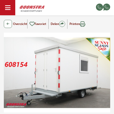
NL
SCHADEVOERTUIGEN
Overzicht
Favoriet
Delen
Printen