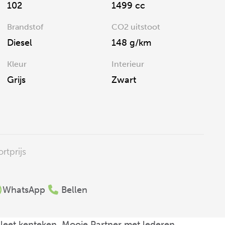
102
1499 cc
Brandstof
CO2 uitstoot
Diesel
148 g/km
Kleur
Interieur
Grijs
Zwart
rtprijs
WhatsApp
Bellen
leet kenteken, Mooie Partner met lederen