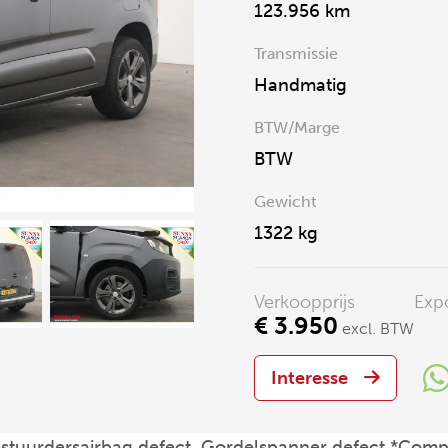
123.956 km
Transmissie
Handmatig
BTW/Marge
BTW
Gewicht
1322 kg
Verkoopprijs
Expo
€ 3.950
excl. BTW
Interesse
estuurdersairbag defect, Gordelspanner defect *Comp