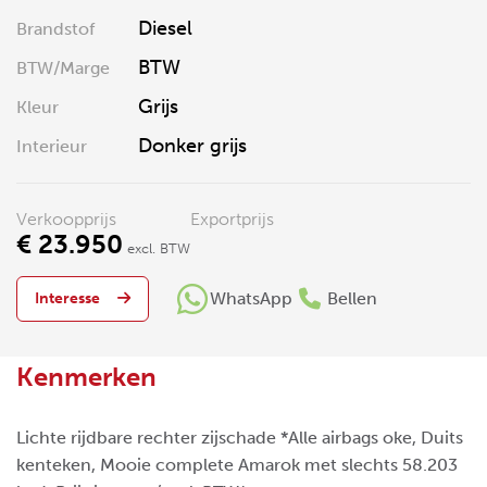
Diesel
Brandstof
BTW
BTW/Marge
Grijs
Kleur
Donker grijs
Interieur
Verkoopprijs
Exportprijs
€ 23.950
excl. BTW
WhatsApp
Bellen
Interesse
Kenmerken
Lichte rijdbare rechter zijschade *Alle airbags oke, Duits
kenteken, Mooie complete Amarok met slechts 58.203