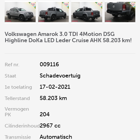
Volkswagen Amarok 3.0 TDI 4Motion DSG
Highline DoKa LED Leder Cruise AHK 58.203 km!
009116
Ref nr.
Schadevoertuig
Staat
17-02-2021
1e toelating
58.203 km
Tellerstand
Vermogen
204
PK
2967 cc
Cilinderinhoud
Automatisch
Transmissie