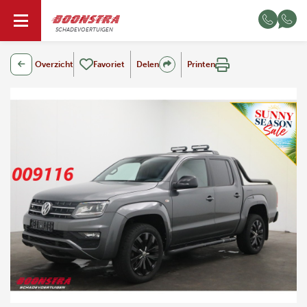
NL
SCHADEVOERTUIGEN
Overzicht
Favoriet
Delen
Printen