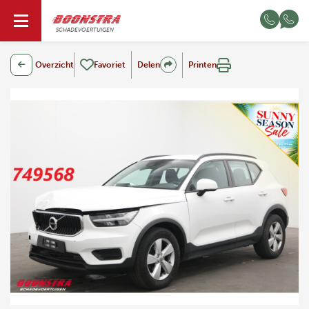
NL
SCHADEVOERTUIGEN
Overzicht
Favoriet
Delen
Printen