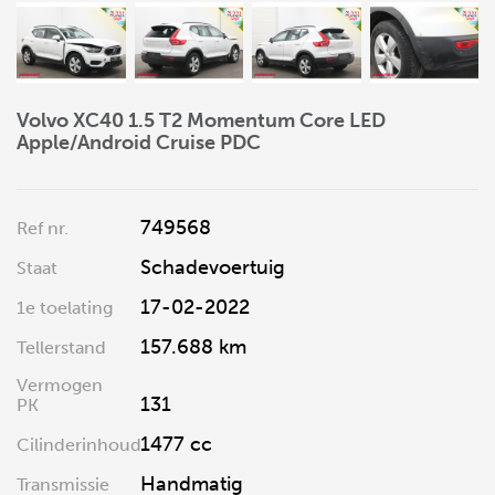
Volvo XC40 1.5 T2 Momentum Core LED
Apple/Android Cruise PDC
749568
Ref nr.
Schadevoertuig
Staat
17-02-2022
1e toelating
157.688 km
Tellerstand
Vermogen
131
PK
1477 cc
Cilinderinhoud
Handmatig
Transmissie