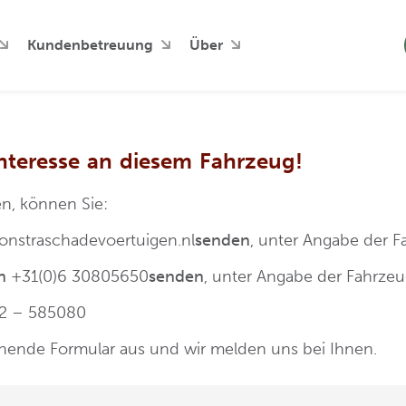
Kundenbetreuung
Über
Interesse an diesem Fahrzeug!
n, können Sie:
onstraschadevoertuigen.nl
senden
, unter Angabe der 
n
+31(0)6 30805650
senden
, unter Angabe der Fahrz
12 – 585080
ehende Formular aus und wir melden uns bei Ihnen.